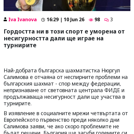
Iva Ivanova
16:29 | 10 Jun 26
98
3
Гордостта ни в този спорт е уморена от
несигурността дали ще играе на
турнирите
Най-добрата българска шахматистка Нюргул
Салимова е отчаяна от неспирните проблеми на
българския шахмат - спор между федерации,
непризнаване от световната централа ФИДЕ и
продължаваща несигурност дали ще участва в
турнирите.
В изявление в социалните мрежи четвъртата от
Европейското първенство преди няколко дни
Салимова заяви, че ако скоро проблемите не
бъдат решени, България ще загуби големите си