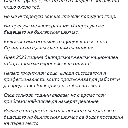
Още по-трудно е, когато не си сигурен в абсолютно
нищо около теб.
Не ме интересува кой ще спечели поредния спор.
Интересува ме кариерата ми. Интересува ме
бъдещето на българския шахмат.
България има огромни традиции в този спорт.
Страната ни е дала световни шампиони.
През 2023 година българският женски национален
отбор станахме европейски шампион!
Имаме талантливи деца, млади състезатели и
професионалисти, които продължават да работят и
да представят България достойно по света.
След толкова години вярвам, че е време тези
проблеми най-после да намерят решение.
Време е интересите на българските състезатели и
бъдещето на българския шахмат да бъдат поставени
на първо място.