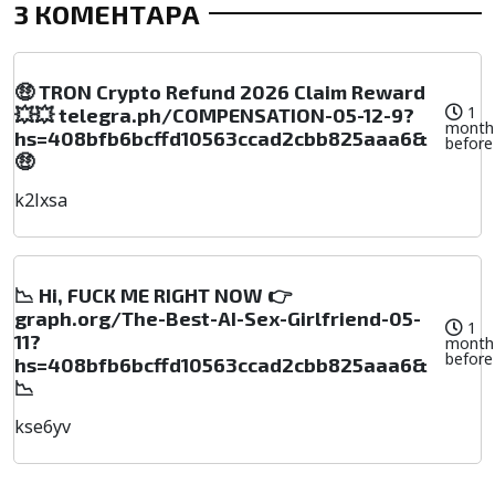
3 КОМЕНТАРА
🤑 TRON Crypto Refund 2026 Claim Reward
1
💥💥 telegra.ph/COMPENSATION-05-12-9?
month
hs=408bfb6bcffd10563ccad2cbb825aaa6&
before
🤑
k2lxsa
📉 Hi, FUСК ME RIGHT NOW 👉
graph.org/The-Best-AI-Sex-Girlfriend-05-
1
11?
month
before
hs=408bfb6bcffd10563ccad2cbb825aaa6&
📉
kse6yv