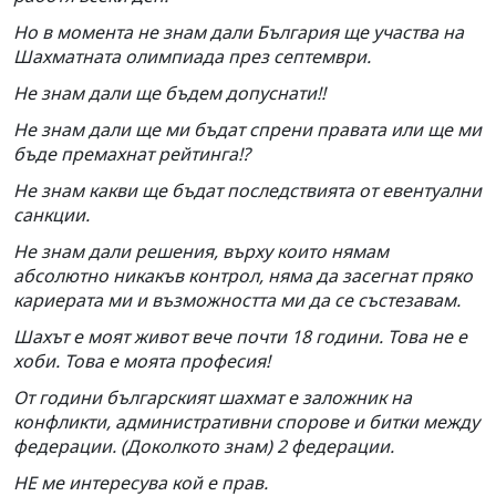
Но в момента не знам дали България ще участва на
Шахматната олимпиада през септември.
Не знам дали ще бъдем допуснати!!
Не знам дали ще ми бъдат спрени правата или ще ми
бъде премахнат рейтинга!?
Не знам какви ще бъдат последствията от евентуални
санкции.
Не знам дали решения, върху които нямам
абсолютно никакъв контрол, няма да засегнат пряко
кариерата ми и възможността ми да се състезавам.
Шахът е моят живот вече почти 18 години. Това не е
хоби. Това е моята професия!
От години българският шахмат е заложник на
конфликти, административни спорове и битки между
федерации. (Доколкото знам) 2 федерации.
НЕ ме интересува кой е прав.