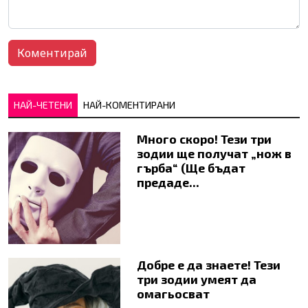
НАЙ-ЧЕТЕНИ
НАЙ-КОМЕНТИРАНИ
Много скоро! Тези три
зодии ще получат „нож в
гърба“ (Ще бъдат
предаде...
Добре е да знаете! Тези
три зодии умеят да
омагьосват