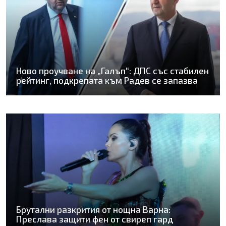
Ново проучване на „Галъп“: ДПС със стабилен
рейтинг, подкрепата към Радев се запазва
Брутални разкрития от нощна Варна:
Преслава защити фен от свиреп гард