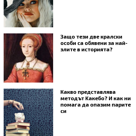
Защо тези две кралски
особи са обявени за най-
злите в историята?
Какво представлява
методът Kaкебо? И как ни
помага да опазим парите
си