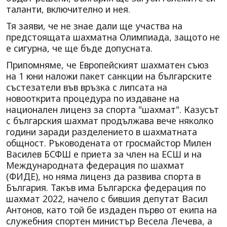
таланти, включително и нея.
Тя заяви, че не знае дали ще участва на
предстоящата шахматна Олимпиада, защото не
е сигурна, че ще бъде допусната.
Припомняме, че Европейският шахматен съюз
на 1 юни наложи пакет санкции на българските
състезатели във връзка с липсата на
новооткрита процедура по издаване на
национален лиценз за спорта "шахмат". Казусът
с българския шахмат продължава вече няколко
години заради разделението в шахматната
общност. Ръководената от гросмайстор Милен
Василев БСФШ е приета за член на ЕСШ и на
Международната федерация по шахмат
(ФИДЕ), но няма лиценз да развива спорта в
България. Такъв има Българска федерация по
шахмат 2022, начело с бившия депутат Васил
Антонов, като той бе издаден първо от екипа на
служебния спортен министър Весела Лечева, а