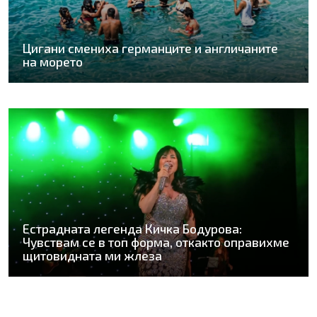
Цигани смениха германците и англичаните
на морето
Естрадната легенда Кичка Бодурова:
Чувствам се в топ форма, откакто оправихме
щитовидната ми жлеза