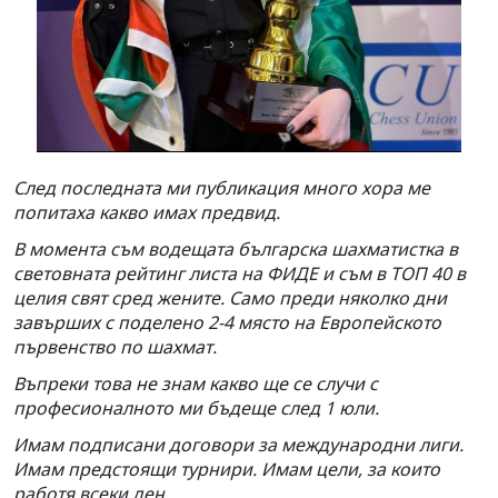
След последната ми публикация много хора ме
попитаха какво имах предвид.
В момента съм водещата българска шахматистка в
световната рейтинг листа на ФИДЕ и съм в ТОП 40 в
целия свят сред жените. Само преди няколко дни
завърших с поделено 2-4 място на Европейското
първенство по шахмат.
Въпреки това не знам какво ще се случи с
професионалното ми бъдеще след 1 юли.
Имам подписани договори за международни лиги.
Имам предстоящи турнири. Имам цели, за които
работя всеки ден.