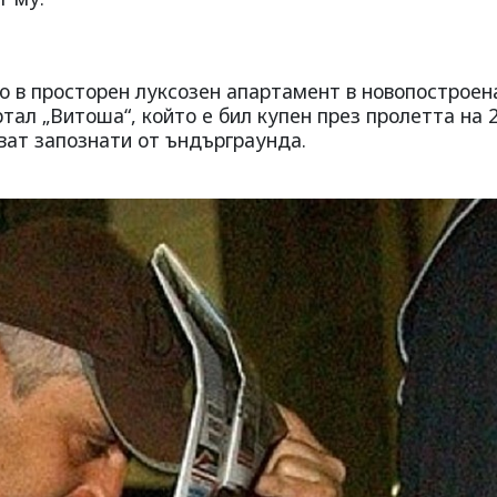
о в просторен луксозен апартамент в новопостроен
ал „Витоша“, който е бил купен през пролетта на 2
ават запознати от ъндърграунда.