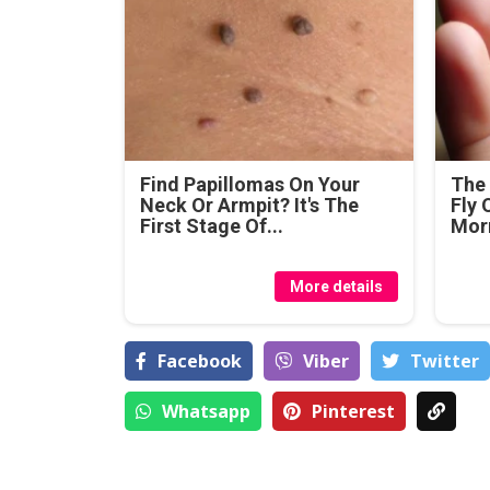
Find Papillomas On Your
The 
Neck Or Armpit? It's The
Fly 
First Stage Of...
Mor
More details
Facebook
Viber
Тwitter
Whatsapp
Pinterest