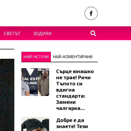
СВЕТЪТ
ЗОДИЯК
НАЙ-ЧЕТЕНИ
НАЙ-КОМЕНТИРАНИ
Сърце юнашко
не трае! Ричи
Тъпото си
вдигна
стандарта:
Замени
чалгарка...
Добре е да
знаете! Тези