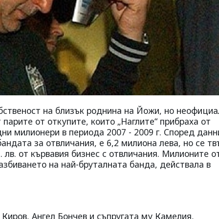
ственост на близък роднина на Йожи, но неофициа
т парите от откупите, които „Наглите“ прибраха от
дни милионери в периода 2007 - 2009 г. Според данн
андата за отвличания, е 6,2 милиона лева, но се тв
. лв. от кървавия бизнес с отвличания. Милионите о
разбиването на най-бруталната банда, действала в
Киров, Ангел Бончев и съпругата му Камелия,