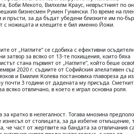
та, Боби Мекото, Вилхелм Краус, невръстният по о
ешкия бизнесмен Румен Гунински. По време на пле
 и пръсти, за да бъдат убедени близките им по-бър
ът с ножицата и клещите е бил именно Йожи.
лите от „Наглите“ се сдобиха с ефективни осъдител
ни затвор за всяко от 13-те похищения, които бяха
истът стана първият от „Наглите“, който беше осв
тември 2020 г. съдиите от Софийския апелативен съ
зков и Емилия Колева постановиха главореза да и
му почти 3 години от дадената му присъда. Сметкит
а всяко отвличано, в което е играл основна роля.
 за кратко в нелегалност. Тогава мнозина предпол
 е изнесъл от столицата, за да избегне отмъщение, 
а, че част от жертвите на бандата за отвличания са