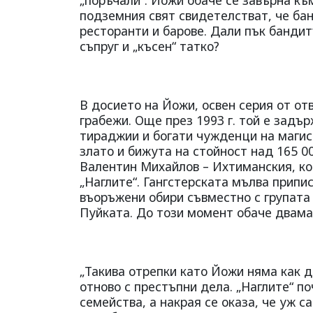
„поръчали“. Йожи обаче се завърна къ
подземния свят свидетелстват, че бан
ресторанти и барове. Дали пък банди
съпруг и „късен“ татко?
В досието на Йожи, освен серия от от
грабежи. Още през 1993 г. той е задъ
тираджии и богати чужденци на магист
злато и бижута на стойност над 165 0
Валентин Михайлов – Ихтиманския, ко
„Наглите“. Гангстерската мълва припи
въоръжени обири съвместно с групата
Пуйката. До този момент обаче двама
„Такива отрепки като Йожи няма как д
отново с престъпни дела. „Наглите“ по
семейства, а накрая се оказа, че уж с