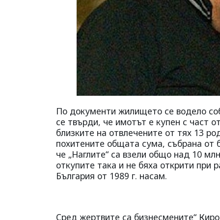
По документи жилището се водело соб
се твърди, че имотът е купен с част о
близките на отвлечените от тях 13 ро
похитените общата сума, събрана от б
че „Наглите“ са взели общо над 10 млн
откупите така и не бяха открити при 
България от 1989 г. насам.
Сред жертвите са бизнесмените“ Киро 