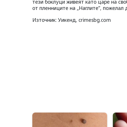
тези боклуци живеят като царе на сво
от пленниците на „Наглите”, пожелал 
Източник: Уикенд, crimesbg.com