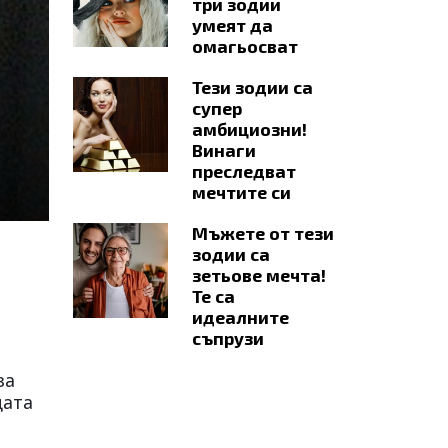
три зодии
умеят да
омагьосват
Тези зодии са
супер
амбициозни!
Винаги
преследват
мечтите си
Мъжете от тези
зодии са
зетьове мечта!
Те са
идеалните
съпрузи
за
дата