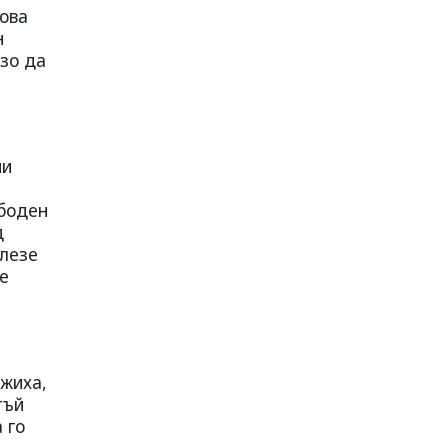
нова
н
зо да
ни
ободен
д
злезе
е
ожиха,
тъй
 го