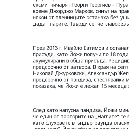
ексмитничарят Георги Георгиев – Пура
време Джорджо Марков, синът на прав
някои от пленниците останаха без уши
дадат парите. Твърди се, че главорез
През 2013 г. Ивайло Евтимов и остана
присъди, като Йожи получи по 18 годи
акумулирани в обща присъда. Рецидив
предсрочно от затвора. В края на сеп
Николай Джурковски, Александър Желя
предсрочно от пандиза, спестявайки 
показаха, че Йожи е лежал 15 месеца з
След като напусна пандиза, Йожи мина
че един от тарторите на „Наглите“ се
като слуховете в
ъндърграунда гласях