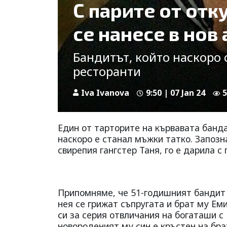
С парите от отк
се нанесе в нов
Бандитът, който наскоро 
ресторанти
Iva Ivanova
9:50 | 07 Jan 24
5
Един от тарторите на кървавата банда
наскоро е станал мъжки татко. Запозна
свирепия гангстер Таня, го е дарила с
Припомняме, че 51-годишният бандит 
нея се грижат съпругата и брат му Ем
си за серия отвличания на богаташи с
новороденият му син е кръстен на бра