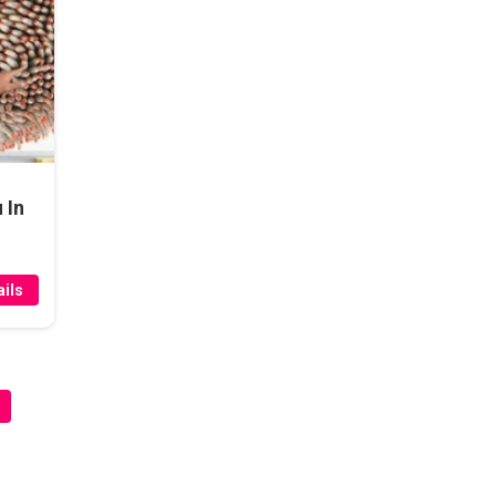
 In
ils