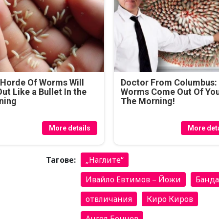
Horde Of Worms Will
Doctor From Columbus:
Out Like a Bullet In the
Worms Come Out Of You
ning
The Morning!
More details
More deta
Тагове:
„Наглите“
Ивайло Евтимов – Йожи
Банда
отвличания
Киро Киров
Ангел Бончев