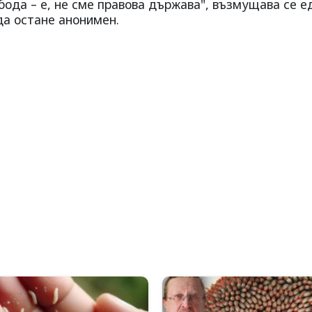
бода – е, не сме правова държава", възмущава се е
да остане анонимен.