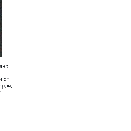
лно
и от
ърди,
т