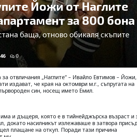
упите Йожи от Наглите
 апартамент за 800 бона
стана баща, отново обикаля скъпите
46
0
 за отвличания „Наглите“ – Ивайло Евтимов – Йожи,
ти издават, че края на октомври м.г., съпругата на
 първороден син, носещ името Емил.
има и дъщеря, която е в тийнейджърска възраст и 
ил, докато насилникът излежаваше в затвора присъ
 цел плащане на откуп. Поради тази причина
т му.