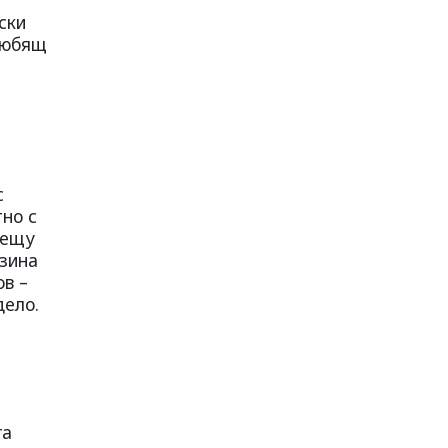
ски
 любящ
с
тно с
рещу
узина
в –
дело.
га