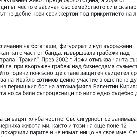
м активния живот преди около година, а хора от
дитът често е засичан със семейството си в скъпар
тът не дебне нови свои жертви под прикритието на
вличания на богаташи, фигурират и куп въоръжени
ржан като част от банда, извършвала грабежи над
рала „Тракия“. През 2002 г Йожи отмъква чанта съ
00 лв. при въоръжен грабеж над бизнесдама съвмес
йто години по-късно ще стане защитен свидетел с
сва на Ивайло Евтимов дейно участие в още поне д
 на пернишкия бос на автомафията Валентин Кирило
та но са били съпроцесници по нито едно съдебно 
а си вадят хляба честно! Със сигурност се занимава
черниха живота ми, както и този на още поне 12
а похарчили парите и че нямат нищо на свое име. Се