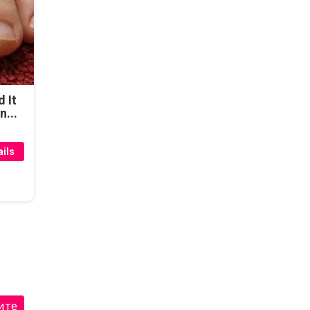
d It
n...
ils
ите