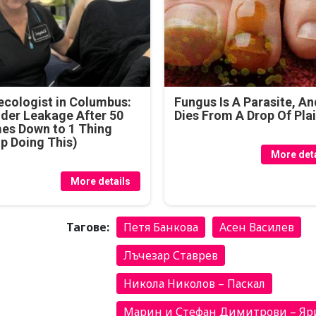
cologist in Columbus:
Fungus Is A Parasite, An
der Leakage After 50
Dies From A Drop Of Plai
es Down to 1 Thing
p Doing This)
More deta
More details
Тагове:
Петя Банкова
Асен Василев
Лъчезар Ставрев
Никола Николов – Паскал
Марин и Стефан Димитрови – Яр