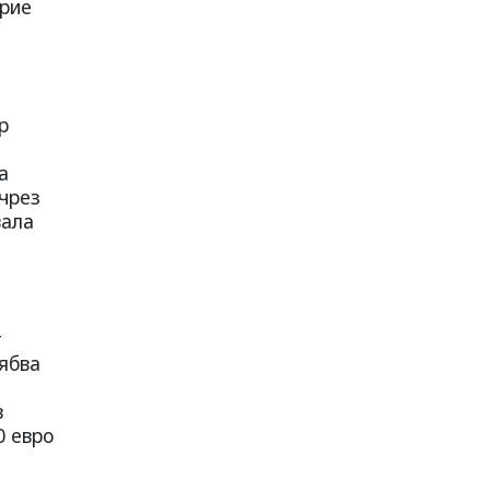
ерие
р
а
чрез
вала
т
рябва
в
0 евро