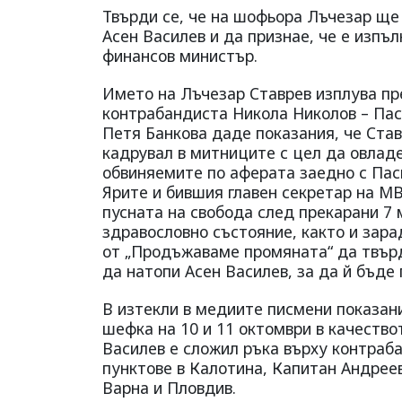
Твърди се, че на шофьора Лъчезар щ
Асен Василев и да признае, че е изпъ
финансов министър.
Името на Лъчезар Ставрев изплува пр
контрабандиста Никола Николов – Пас
Петя Банкова даде показания, че Став
кадрувал в митниците с цел да овлад
обвиняемите по аферата заедно с Пас
Ярите и бившия главен секретар на М
пусната на свобода след прекарани 7 
здравословно състояние, както и зара
от „Продъжаваме промяната“ да твър
да натопи Асен Василев, за да й бъде
В изтекли в медиите писмени показан
шефка на 10 и 11 октомври в качество
Василев е сложил ръка върху контраб
пунктове в Калотина, Капитан Андрее
Варна и Пловдив.