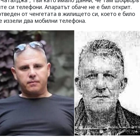
е си телефони. Апаратът обаче не е бил открит.
тведен от ченгетата в жилището си, което е било
 иззели два мобилни телефона.