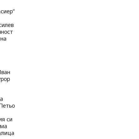
асиер“
силев
чност
 на
Иван
урор
та
 Петьо
ия си
юма
улица