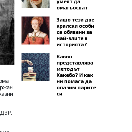
умеят да
омагьосват
Защо тези две
кралски особи
а
са обявени за
най-злите в
историята?
Какво
представлява
методът
Kaкебо? И как
дома
ни помага да
ържан
опазим парите
жавни
си
СДВР,
т на