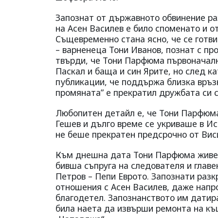
Запознат от държавното обвинение раз
на Асен Василев е било споменато и 
Същевременно стана ясно, че се готви
– варненеца Тони Иванов, познат с п
твърди, че Тони Парфюма първоначално
Паскал и баща и син Ярите, но след к
публикации, че поддържа близка връз
промяната” е прекратил дружбата си с 
Любопитен детайл е, че Тони Парфюм
Гешев и дълго време се укриваше в Ис
не беше прекратен предсрочно от Вис
Към днешна дата Тони Парфюма живее
бивша съпруга на следователя и глав
Петров – Пепи Еврото. Запознати раз
отношения с Асен Василев, даже напр
благодетел. Запознанството им датира
била наета да извърши ремонта на къ