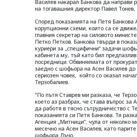
Василев накарал Банкова да направи 
на тогавашния директор Павел Тонев, 
Според показанията на Петя Банкова А
корупционни схеми, които са се движ
главния секретар на силовото минист
Петко Петков. Банкова твърди в показа
куриери за „специфични“ задачи шофь
кабинета му, тъй като бил предпазли
посредници. Обвиняемата от прокурат
заедно с шофьора на Асен Василев до 
сериозен човек, който со оказал нача
Терзобалиев.
"По пътя Ставрев ми разказа, че Терзо
което аз разбрах, че става въпрос за 
да работя в тясно сътрудничество с Те
показанията си Петя Банкова. Тя разк
Агенция „Митници“, чула от няколко м
месечно на Асен Василев, като парите
шофьора Лъчо.