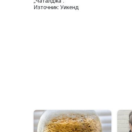
„Чаталджа“.
Източник: Уикенд