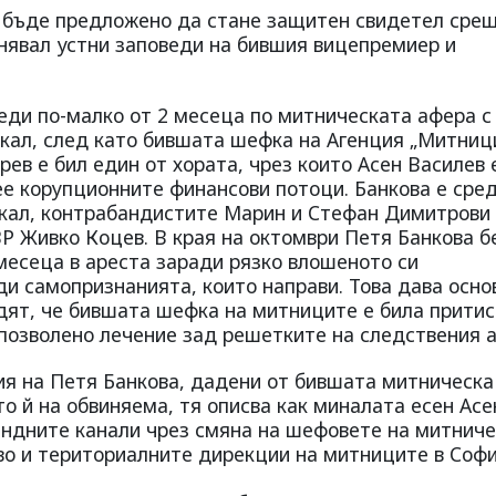
е бъде предложено да стане защитен свидетел сре
лнявал устни заповеди на бившия вицепремиер и
еди по-малко от 2 месеца по митническата афера с
кал, след като бившата шефка на Агенция „Митниц
рев е бил един от хората, чрез които Асен Василев 
ее корупционните финансови потоци. Банкова е сре
кал, контрабандистите Марин и Стефан Димитрови 
ВР Живко Коцев. В края на октомври Петя Банкова 
месеца в ареста заради рязко влошеното си
ди самопризнанията, които направи. Това дава осно
дят, че бившата шефка на митниците е била прити
 позволено лечение зад решетките на следствения а
ия на Петя Банкова, дадени от бившата митническа
то й на обвиняема, тя описва как миналата есен Асе
андните канали чрез смяна на шефовете на митнич
во и териториалните дирекции на митниците в Софи