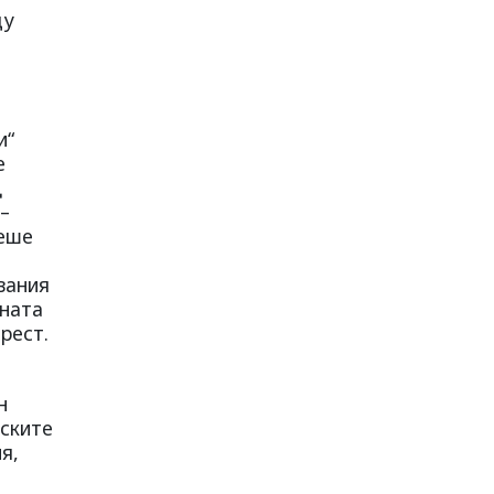
щу
и“
е
д
–
беше
вания
сната
рест.
н
еските
я,