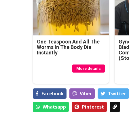
One Teaspoon And All The
Gyne
Worms In The Body Die
Blad
Instantly
Com
(Sto
More details
Facebook
Viber
Тwitter
Whatsapp
Pinterest