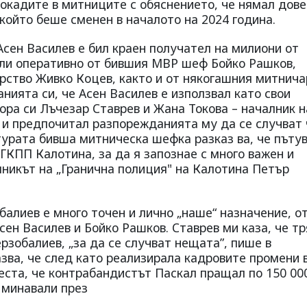
рокадите в митниците с обяснението, че нямал дов
който беше сменен в началото на 2024 година.
сен Василев е бил краен получател на милиони от
ели оперативно от бившия МВР шеф Бойко Рашков,
ерство Живко Коцев, както и от някогашния митнича
нията си, че Асен Василев е използвал като свои
ора си Лъчезар Ставрев и Жана Токова – началник н
в и предпочитал разпорежданията му да се случват 
урата бивша митническа шефка разказ ва, че пъту
ГКПП Калотина, за да я запознае с много важен и
лникът на „Гранична полиция" на Калотина Петър
балиев е много точен и лично „наше“ назначение, о
Асен Василев и Бойко Рашков. Ставрев ми каза, че т
рзобалиев, „за да се случват нещата”, пише в
азва, че след като реализирала кадровите промени 
еста, че контрабандистът Паскал пращал по 150 00
 минавали през