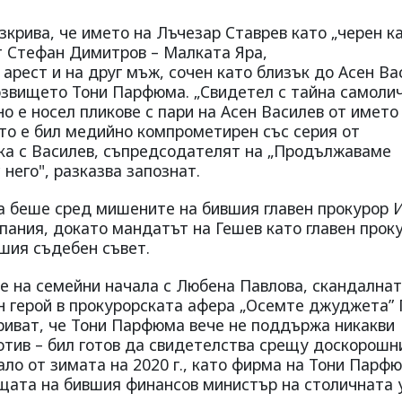
крива, че името на Лъчезар Ставрев като „черен к
от Стефан Димитров – Малката Яра,
 арест и на друг мъж, сочен като близък до Асен Ва
розвището Тони Парфюма. „Свидетел с тайна самоли
 е носел пликове с пари на Асен Василев от името
ато е бил медийно компрометирен със серия от
ка с Василев, съпредсодателят на „Продължаваме
него", разказва запознат.
а беше сред мишените на бившия главен прокурор 
пания, докато мандатът на Гешев като главен прок
шия съдебен съвет.
 на семейни начала с Любена Павлова, скандална
ен герой в прокурорската афера „Осемте джуджета”
криват, че Тони Парфюма вече не поддържа никакви
отив – бил готов да свидетелства срещу доскорошн
ло от зимата на 2020 г., като фирма на Тони Парф
щата на бившия финансов министър на столичната 