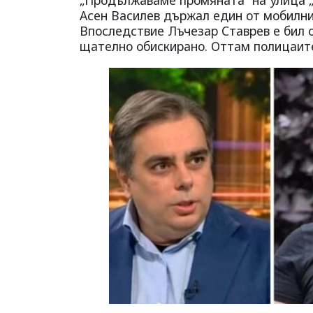
Асен Василев държал един от мобилнит
Впоследствие Лъчезар Ставрев е бил о
щателно обискирано. Оттам полицаите