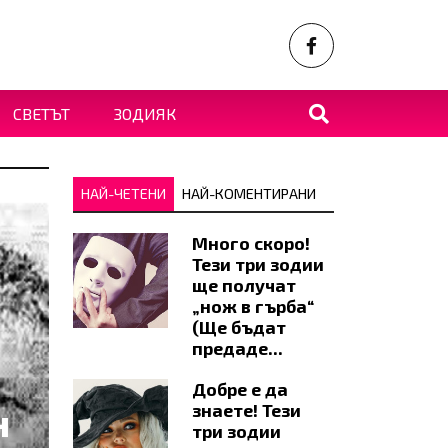
СВЕТЪТ
ЗОДИЯК
НАЙ-ЧЕТЕНИ
НАЙ-КОМЕНТИРАНИ
Много скоро!
Тези три зодии
ще получат
„нож в гърба“
(Ще бъдат
предаде...
Добре е да
н
знаете! Тези
три зодии