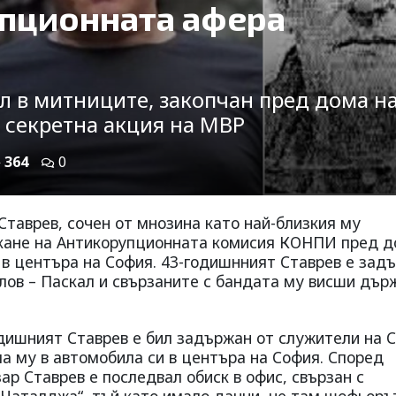
упционната афера
л в митниците, закопчан пред дома н
секретна акция на МВР
364
0
таврев, сочен от мнозина като най-близкия му
искане на Антикорупционната комисия КОНПИ пред 
 в центъра на София. 43-годишнният Ставрев е зад
лов – Паскал и свързаните с бандата му висши дър
одишният Ставрев е бил задържан от служители на 
а му в автомобила си в центъра на София. Според
р Ставрев е последвал обиск в офис, свързан с
Чаталджа“, тъй като имало данни, че там шофьоръ