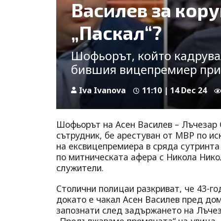
Василев за кор
„Паскал“?
Шофьорът, който кадрува
бившия вицепремиер при 
Iva Ivanova
11:10 | 14 Dec 24
Шофьорът на Асен Василев – Лъчезар С
сътрудник, бе арестуван от МВР по 
на ексвицепремиера в сряда сутринта
по митническата афера с Никола Нико
служители.
Столични полицаи разкриват, че 43-г
докато е чакал Асен Василев пред дом
запознати след задържането на Лъчеза
„Продължаваме промяната“ на улица „