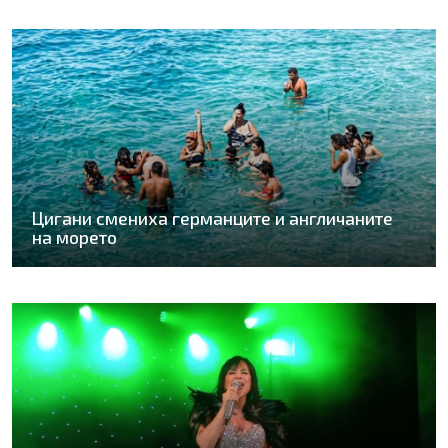
Цигани смениха германците и англичаните
на морето