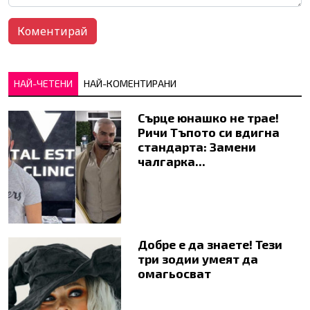
НАЙ-ЧЕТЕНИ
НАЙ-КОМЕНТИРАНИ
Сърце юнашко не трае!
Ричи Тъпото си вдигна
стандарта: Замени
чалгарка...
Добре е да знаете! Тези
три зодии умеят да
омагьосват