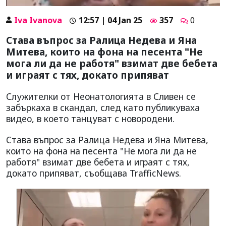
Iva Ivanova
12:57 | 04 Jan 25
357
0
Става въпрос за Ралица Недева и Яна
Митева, които на фона на песента "Не
мога ли да не работя" взимат две бебета
и играят с тях, докато припяват
Служителки от Неонатологията в Сливен се
забъркаха в скандал, след като публикуваха
видео, в което танцуват с новородени.
Става въпрос за Ралица Недева и Яна Митева,
които на фона на песента "Не мога ли да не
работя" взимат две бебета и играят с тях,
докато припяват, съобщава TrafficNews.