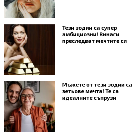
Тези зодии са супер
амбициозни! Винаги
преследват мечтите си
Мъжете от тези зодии са
зетьове мечта! Те са
идеалните съпрузи