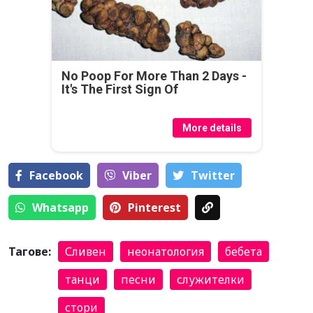
No Poop For More Than 2 Days -
It's The First Sign Of
More details
Facebook
Viber
Тwitter
Whatsapp
Pinterest
Тагове:
Сливен
неонатология
бебета
танци
песни
служителки
стори