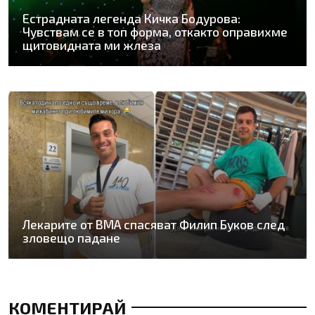
Естрадната легенда Кичка Бодурова:
Чувствам се в топ форма, откакто оправихме
щитовидната ми жлеза
Лекарите от ВМА спасяват Филип Буков след
зловещо падане
КОМЕНТИРАЙ