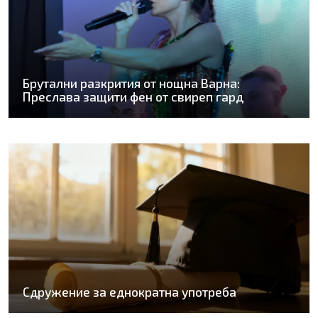
Брутални разкрития от нощна Варна:
Преслава защити фен от свиреп гард
Сдружение за еднократна употреба