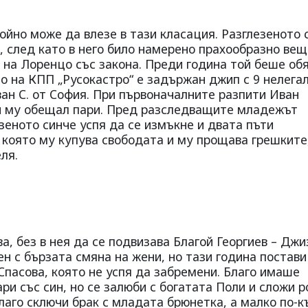
йно може да влезе в тази класация. Разглезеното 
, след като в него било намерено прахообразно ве
к на Лоренцо със закона. Преди година той беше об
о на КПП „Русокастро“ е задържан джип с 9 нелега
ан С. от София. При първоначалните разпити Иван
 и му обещал пари. Пред разследващите младежът
зеното синче успя да се измъкне и двата пъти
 която му купува свободата и му прощава грешките
ля.
, без в нея да се подвизава Благой Георгиев – Джи
н с бързата смяна на жени, но тази година постави
Спасова, която не успя да забремени. Благо имаше
ари със син, но се залюби с богатата Поли и сложи р
лаго сключи брак с младата брюнетка, а малко по-к