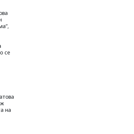
ова
н
ма“,
а
о се
атова
ъж
та на