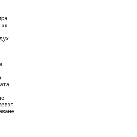
ира
 за
дух.
а
в
ката
де
азват
аване