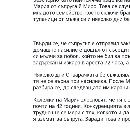
Мария от съпруга й Миро. Това се случ
младото семейство, което сключи брак
тупаници от мъжа си и няколко дни бе 
Твърди се, че съпругът е отправил зак
домашно насилие е дошъл от съседи н
си мълчи за побоя, който не бил за пр
задържан и изкара в ареста 72 часа, 
Няколко дни Отварачката бе съжаляван
тя не се върна при насилника. После 
разбира се, до следващата им карани
Колежки на Мария злословят, че тя е з
почти на 42 години. Конкуренцията в 
трудно ще се мери с тях, колкото и д
я вземат за съпруга. Заради това и п