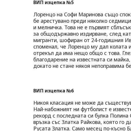
ВИП изцепка №5
Лоренцо на Софи Маринова също споко
бе арестувано преди няколко седмици
и мелничка. Това не е първият сблъсъ
за общодържавно издирване, след кат
мигранти, шофиран от 24-годишния Ив
споменал, че Лоренцо му дал колата
отрекъл да има нещо общо с това. Гле
благодарение на известната си майка,
докато не стане някоя непоправима бе
ВИП изцепка №6
Никоя класация не може да съществува
Най-набожният ни футболист е известе
рекорд с последната си булка Полина 
връзка със Златка Райкова, която го д
Русата Златка. Само месец по-късно Б