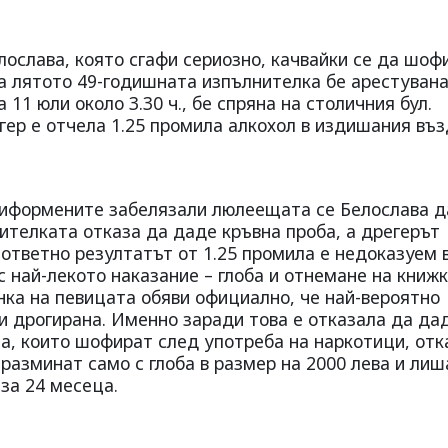
ослава, която сгафи сериозно, качвайки се да шоф
на лятото 49-годишната изпълнителка бе арестувана
 11 юли около 3.30 ч., бе спряна на столичния бул.
гер е отчела 1.25 промила алкохол в издишания въз
униформените забелязали люлеещата се Белослава д
ителката отказа да даде кръвна проба, а дрегерът
ответно резултатът от 1.25 промила е недоказуем 
с най-лекото наказание – глоба и отнемане на книж
нка на певицата обяви официално, че най-вероятно
 и дрогирана. Именно заради това е отказала да да
та, които шофират след употреба на наркотици, отк
разминат само с глоба в размер на 2000 лева и лиш
за 24 месеца.