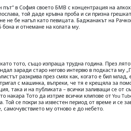
 път“ в София своето БМВ с концентрация на алкох
лослава, той даде кръвна проба и си призна грешкат
оне не бе нагъл като певицата. Баджанакът на Рачко
5 бона и отнемане на колата му.
 като тото, също изпраща трудна година. През лято
андал заради старо негово интервю в подкаста му „
листът разкрива през смях как, когато е бил млад, 
стригал с машинка, въпреки, че тя е крещяла за пом
я, така и на публиката – всички заливащи се от с
о накара Тото да изтрие всички клипове от
You
Tub
та. Той се покри за известен период от време и се з
е, самочувствието му отново е до небето.