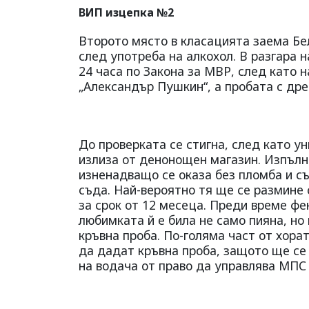
ВИП изцепка №2
Второто място в класацията заема Бел
след употреба на алкохол. В разгара 
24 часа по Закона за МВР, след като на
„Александър Пушкин“, а пробата с дре
До проверката се стигна, след като 
излиза от денонощен магазин. Изпълн
изненадващо се оказа без пломба и съ
съда. Най-вероятно тя ще се размине 
за срок от 12 месеца. Преди време фе
любимката й е била не само пияна, но
кръвна проба. По-голяма част от хора
да дадат кръвна проба, защото ще се 
на водача от право да управлява МПС 