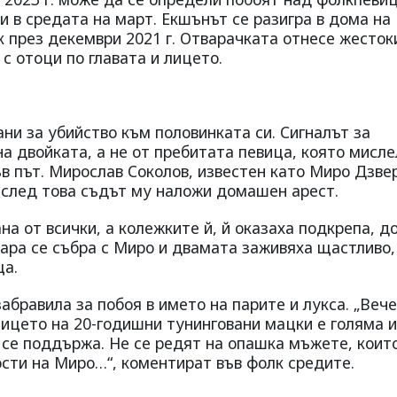
и в средата на март. Екшънът се разигра в дома на
 през декември 2021 г. Отварачката отнесе жесток
с отоци по главата и лицето.
ани за убийство към половинката си. Сигналът за
а двойката, а не от пребитата певица, която мисле
ъв път. Мирослав Соколов, известен като Миро Дзвер
а след това съдът му наложи домашен арест.
а от всички, а колежките й, й оказаха подкрепа, д
Мара се събра с Миро и двамата заживяха щастливо,
ца.
абравила за побоя в името на парите и лукса. „Вече
лицето на 20-годишни тунинговани мацки е голяма и
а се поддържа. Не се редят на опашка мъжете, коит
рости на Миро…“, коментират във фолк средите.