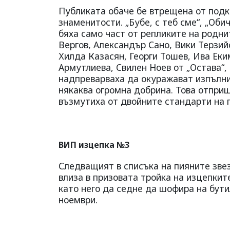
Публиката обаче бе втрещена от подк
знаменитости. „Бубе, с теб сме“, „Обич
бяха само част от репликите на родни
Вергов, Александър Сано, Вики Терзийс
Хилда Казасян, Георги Тошев, Ива Ек
Армутлиева, Свилен Ноев от „Остава“,
надпреварваха да окуражават изпълнит
някаква огромна добрина. Това отприщ
възмутиха от двойните стандарти на 
ВИП изцепка №3
Следващият в списъка на пияните зве
влиза в призовата тройка на изцепкит
като него да седне да шофира на бути
ноември.