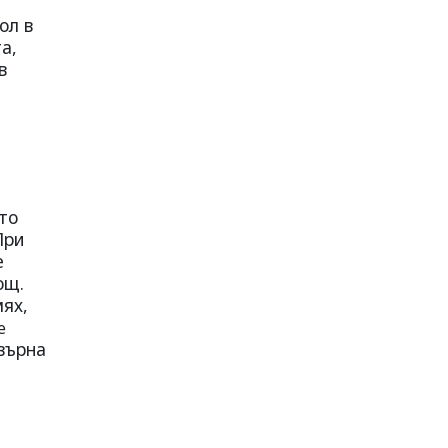
ол в
а,
в
то
При
е
ощ.
мях,
e
авърна