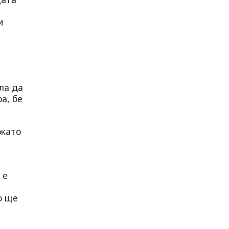
и
ла да
а, бе
окато
 е
о ще