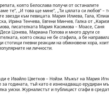
репата, която Белослава получи от останалите
аме те“, „И това ще мине“, „Ти цялата си любов“ – т
те звезди към певицата. Мария Илиева, Гала, Юлиа
ка, Ирина Тенчева, Евгени Минчев, Галка от „Кариз
имова, писателката Мария Касимова – Моасе, Саня
 Деси Цонева, Мариана Попова и много други се
елката, която сякаш не бе сгафила, а бе направил
и стотици гневни реакции на обикновени хора, коит
популярните ни личности.
зди е Ивайло Цветков – Нойзи. Мъжът на Мария Игн
е за годината, тъй като е изненадващо ерудиран м
лка уиски. Журналистът и публицист сгафи в среда