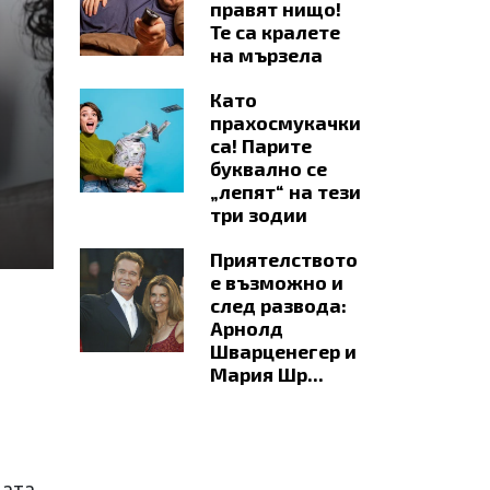
правят нищо!
Те са кралете
на мързела
Като
прахосмукачки
са! Парите
буквално се
„лепят“ на тези
три зодии
Приятелството
е възможно и
след развода:
Арнолд
Шварценегер и
Мария Шр...
цата