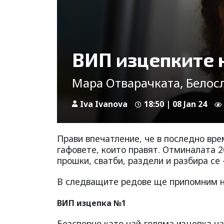
ВИП изцепките 
Мара Отварачката, Белос
Iva Ivanova
18:50 | 08 Jan 24
Прави впечатление, че в последно вре
гафовете, които правят. Отминалата 20
прошки, сватби, раздели и разбира се
В следващите редове ще припомним н
ВИП изцепка №1
Безспорно като най-голяма изцепка на