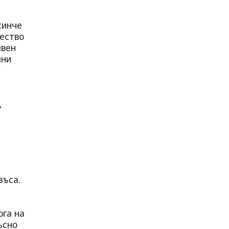
синче
щество
явен
лни
,
зъса.
ога на
ъсно