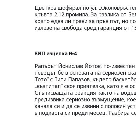
Цветков шофирал по ул. „Околовръстен
кръвта 2.12 промила. За разлика от Бе
която едва ли прави за пръв път, но п
излезе на свобода сред гаранция от 1
ВИП изцепка №4
Рапърът Йонислав Йотов, по-известен
певецът бе в основата на сериозен ск
Тото“ с Тити Папазов, където баскетбо
„възпитал“ своя приятелка, като я е о
Стъписващата реакция както на водещи
предизвика сериозно възмущение, коет
канала си и да се извини с половин ус
в подкаста си преди месец. Разбира с