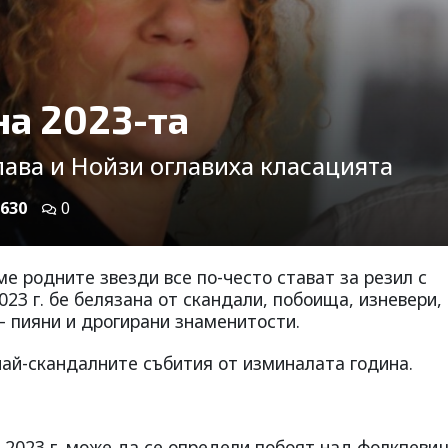
на 2023-та
лава и Нойзи оглавиха класацията
630
0
ме родните звезди все по-често стават за резил с
23 г. бе белязана от скандали, побоища, изневери,
 – пияни и дрогирани знаменитости.
ай-скандалните събития от изминалата година.
 2023 г. може да се определи побоят над фолкпеви