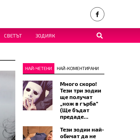
СВЕТЪТ
ЗОДИЯК
НАЙ-ЧЕТЕНИ
НАЙ-КОМЕНТИРАНИ
Много скоро!
Тези три зодии
ще получат
„нож в гърба“
(Ще бъдат
предаде...
Тези зодии най-
обичат да не