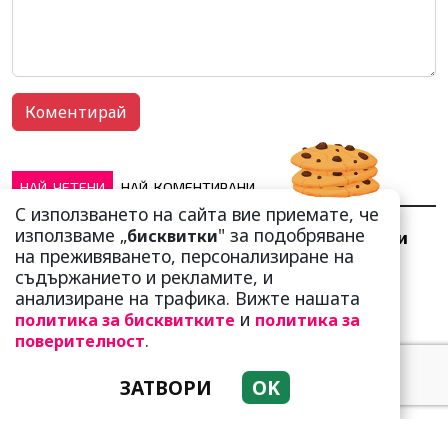
НАЙ-ЧЕТЕНИ
НАЙ-КОМЕНТИРАНИ
С използването на сайта вие приемате, че
използваме „
" за подобряване
бисквитки
Добре е да знаете! Тези
на преживяването, персонализиране на
три зодии умеят да
съдържанието и рекламите, и
омагьосват
анализиране на трафика. Вижте нашата
и
политика за бисквитките
политика за
.
поверителност
ЗАТВОРИ
OK
Какво представлява
методът Kaкебо? И как ни