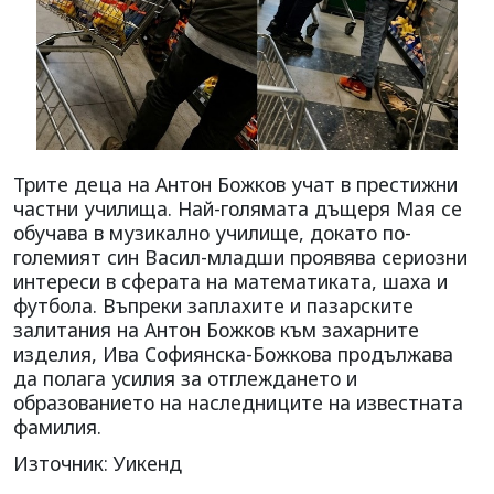
Трите деца на Антон Божков учат в престижни
частни училища. Най-голямата дъщеря Мая се
обучава в музикално училище, докато по-
големият син Васил-младши проявява сериозни
интереси в сферата на математиката, шаха и
футбола. Въпреки заплахите и пазарските
залитания на Антон Божков към захарните
изделия, Ива Софиянска-Божкова продължава
да полага усилия за отглеждането и
образованието на наследниците на известната
фамилия.
Източник: Уикенд