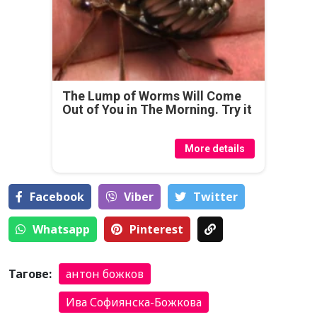
The Lump of Worms Will Come
Out of You in The Morning. Try it
More details
Facebook
Viber
Тwitter
Whatsapp
Pinterest
Тагове:
антон божков
Ива Софиянска-Божкова