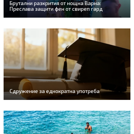
Брутални разкрития от нощна Варна:
Преслава защити фен от свиреп гард
Сдружение за еднократна употреба