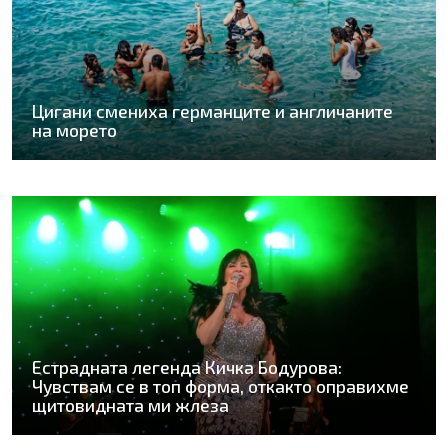
Цигани смениха германците и англичаните
на морето
Естрадната легенда Кичка Бодурова:
Чувствам се в топ форма, откакто оправихме
щитовидната ми жлеза