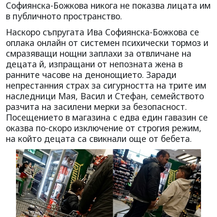
Софиянска-Божкова никога не показва лицата им
в публичното пространство.
Наскоро съпругата Ива Софиянска-Божкова се
оплака онлайн от системен психически тормоз и
смразяващи нощни заплахи за отвличане на
децата й, изпращани от непозната жена в
ранните часове на денонощието. Заради
непрестанния страх за сигурността на трите им
наследници Мая, Васил и Стефан, семейството
разчита на засилени мерки за безопасност.
Посещението в магазина с едва един гавазин се
оказва по-скоро изключение от строгия режим,
на който децата са свикнали още от бебета.