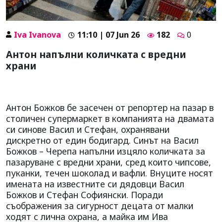
Iva Ivanova
11:10 | 07 Jun 26
182
0
Антон напълни количката с вредни
храни
Антон Божков бе засечен от репортер на пазар в
столичен супермаркет в компанията на двамата
си синове Васил и Стефан, охранявани
дискретно от един бодигард. Синът на Васил
Божков – Черепа напълни изцяло количката за
пазаруване с вредни храни, сред които чипсове,
пуканки, течен шоколад и вафли. Внуците носят
имената на известните си дядовци Васил
Божков и Стефан Софиянски. Поради
съображения за сигурност децата от малки
ходят с лична охрана, а майка им Ива