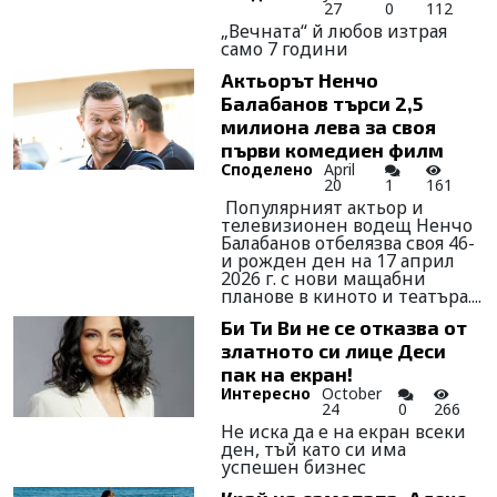
27
0
112
„Вечната“ й любов изтрая
само 7 години
Актьорът Ненчо
Балабанов търси 2,5
милиона лева за своя
първи комедиен филм
Споделено
April
20
1
161
Популярният актьор и
телевизионен водещ Ненчо
Балабанов отбелязва своя 46-
и рожден ден на 17 април
2026 г. с нови мащабни
планове в киното и театъра....
Би Ти Ви не се отказва от
златното си лице Деси
пак на екран!
Интересно
October
24
0
266
Не иска да е на екран всеки
ден, тъй като си има
успешен бизнес