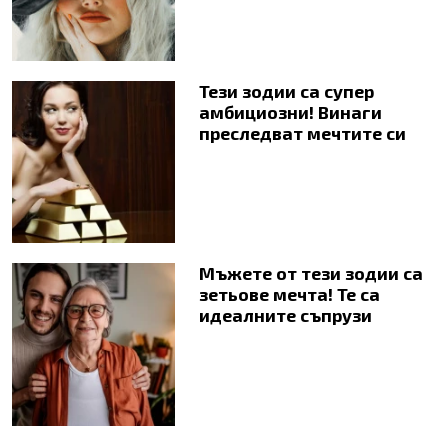
Тези зодии са супер
амбициозни! Винаги
преследват мечтите си
Мъжете от тези зодии са
зетьове мечта! Те са
идеалните съпрузи