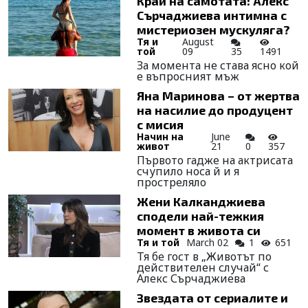
Край на самотата: Алекс
Сърчаджиева интимна с
мистериозен мускуляга?
Тя и
August
той
09
35
1491
За момента не става ясно кой
е въпросният мъж
Яна Маринова – от жертва
на насилие до продуцент
с мисия
Начин на
June
живот
21
0
357
Първото гадже на актрисата
счупило носа й и я
простреляло
Жени Калканджиева
сподели най-тежкия
момент в живота си
Тя и той
March 02
1
651
Тя бе гост в „Животът по
действителен случай“ с
Алекс Сърчаджиева
Звездата от сериалите и