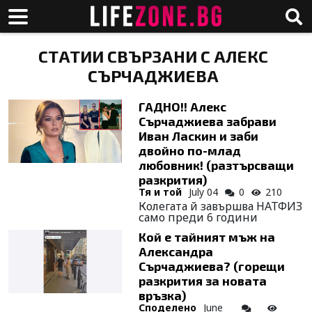
СТАТИИ СВЪРЗАНИ С АЛЕКС
СЪРЧАДЖИЕВА
ГАДНО!! Алекс
Сърчаджиева забрави
Иван Ласкин и заби
двойно по-млад
любовник! (разтърсващи
разкрития)
Тя и той
July 04
0
210
Колегата й завършва НАТФИЗ
само преди 6 години
Кой е тайният мъж на
Александра
Сърчаджиева? (горещи
разкрития за новата
връзка)
Споделено
June