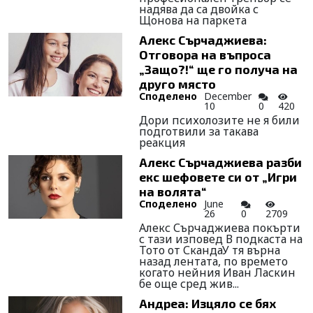
надява да са двойка с
Щонова на паркета
Алекс Сърчаджиева:
Отговора на въпроса
„Защо?!“ ще го получа на
друго място
Споделено
December
10
0
420
Дори психолозите не я били
подготвили за такава
реакция
Алекс Сърчаджиева разби
екс шефовете си от „Игри
на волята“
Споделено
June
26
0
2709
Алекс Сърчаджиева покърти
с тази изповед В подкаста на
Тото от СкандаУ тя върна
назад лентата, по времето
когато нейния Иван Ласкин
бе още сред жив...
Андреа: Изцяло се бях