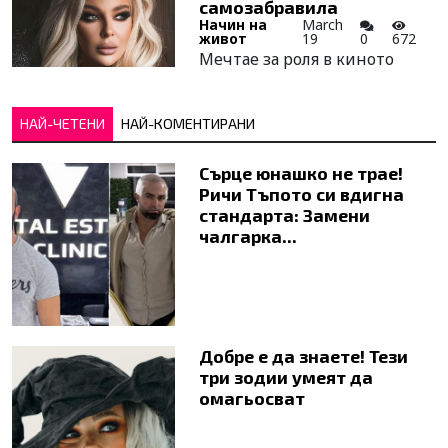
самозабравила
Начин на
March
живот
19
0
672
Мечтае за роля в киното
НАЙ-ЧЕТЕНИ
НАЙ-КОМЕНТИРАНИ
Сърце юнашко не трае!
Ричи Тъпото си вдигна
стандарта: Замени
чалгарка...
Добре е да знаете! Тези
три зодии умеят да
омагьосват