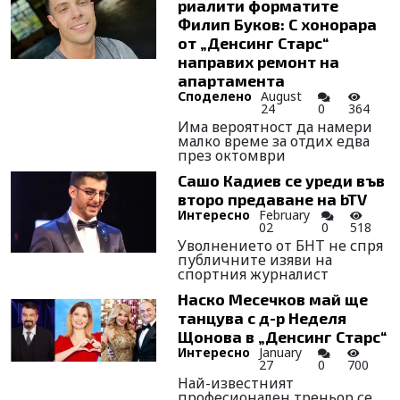
риалити форматите
Филип Буков: С хонорара
от „Денсинг Старс“
направих ремонт на
апартамента
Споделено
August
24
0
364
Има вероятност да намери
малко време за отдих едва
през октомври
Сашо Кадиев се уреди във
второ предаване на bTV
Интересно
February
02
0
518
Уволнението от БНТ не спря
публичните изяви на
спортния журналист
Наско Месечков май ще
танцува с д-р Неделя
Щонова в „Денсинг Старс“
Интересно
January
27
0
700
Най-известният
професионален треньор се