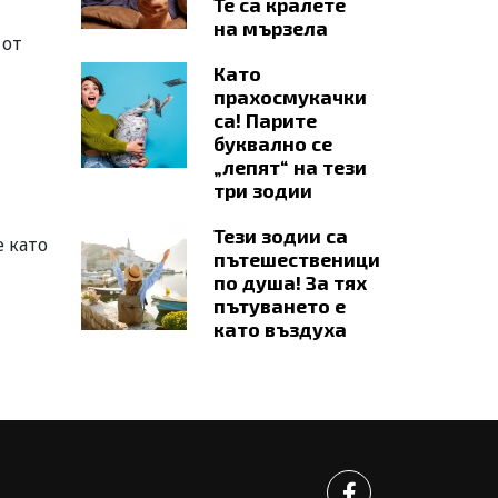
Те са кралете
на мързела
 от
Като
прахосмукачки
са! Парите
буквално се
„лепят“ на тези
а
три зодии
Тези зодии са
 като
пътешественици
по душа! За тях
пътуването е
като въздуха