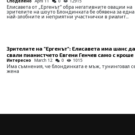
Споделено
April 11
0
12915
Елисавета от „Ергенът“ обра негативните овации на
зрителите на шоуто Блондинката бе обявена за една
най-злобните и неприятни участнички в риалит...
Зрителите на "Ергенът": Елисавета има шанс д
свали пианистчето Евгени Генчев само с кроше
Интересно
March 12
0
1015
Има съмнения, че блондинката е мъж, тунинговал се
жена