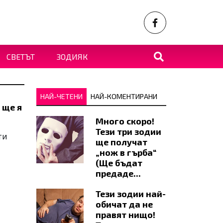
СВЕТЪТ
ЗОДИЯК
НАЙ-ЧЕТЕНИ
НАЙ-КОМЕНТИРАНИ
 ще я
Много скоро!
Тези три зодии
ти
ще получат
„нож в гърба“
(Ще бъдат
предаде...
Тези зодии най-
обичат да не
правят нищо!