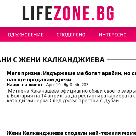
ВДЪХНОВЕНИЕ
СПОДЕЛЕНО
ИНТЕРЕСНО
АНИ С ЖЕНИ КАЛКАНДЖИЕВА
Мегз призна: Издържаше ме богат арабин, но с
пак ще продавам дрехи
Начин на живот
April 19
0
203
Миглена Каканашева официално обяви своето завр
в България на 14 април, за да рестартира кариерата 
като дизайнерка. След дълъг престой в Дубай...
Жени Калканджиева сподели най-тежкия моме