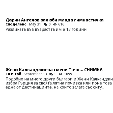
Дарин Ангелов залюби млада гимнастичка
Споделено
May 31
0
616
Разликата във възрастта им е 13 години
Жени Калканджиева смени Тачо… СНИМКА
Тя и той
September 13
0
1099
Подобно на много други българи и Жени Калканджи
избра Гърция за своята лятна почивка или поне това 
една от дестинациите, на които залага със сигу...