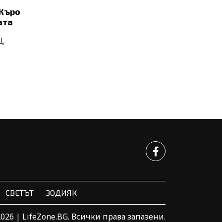
 Къро
ата
Щ,
СВЕТЪТ
ЗОДИЯК
2026 | LifeZone.BG. Всички права запазени.