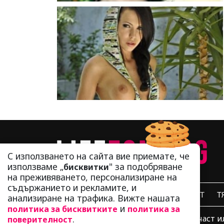
С използването на сайта вие приемате, че
използваме „
" за подобряване
бисквитки
на преживяването, персонализиране на
съдържанието и рекламите, и
НАЧИН НА ЖИВОТ
Т
анализиране на трафика. Вижте нашата
и
политика за бисквитките
политика за
.
Използването и публикуването на част и
поверителност