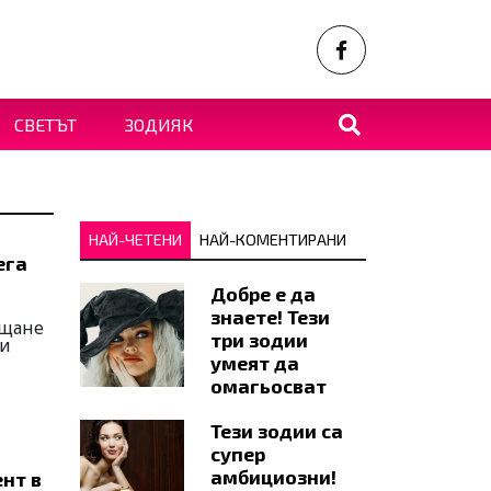
СВЕТЪТ
ЗОДИЯК
НАЙ-ЧЕТЕНИ
НАЙ-КОМЕНТИРАНИ
ега
Добре е да
знаете! Тези
ъщане
три зодии
си
умеят да
омагьосват
Тези зодии са
супер
амбициозни!
нт в