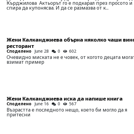
Кърджилова Актьорът го е подкарал през просото и
спира да купонясва. И да се размазва от к...
Жени Калканджиева обърна няколко чаши вино
ресторант
Споделено
June 28
0
602
Очевидно миската не е човек, от когото децата мога
взимат пример
Жени Калканджиева иска да напише книга
Споделено
June 16
0
567
Възрастта е последното нещо, което би могло да я
притесни