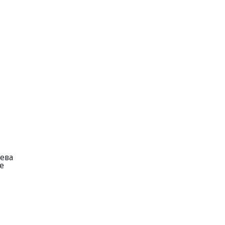
ева
е