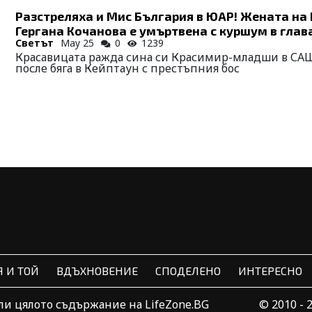
Разстреляха и Мис България в ЮАР! Жената на
Гергана Кочанова е умъртвена с куршум в глав
Светът
May 25
0
1239
Красавицата ражда сина си Красимир-младши в СА
после бяга в Кейптаун с престъпния бос
Я И ТОЙ
ВДЪХНОВЕНИЕ
СПОДЕЛЕНО
ИНТЕРЕСНО
ли цялото съдържание на LifeZone.BG
© 2010 - 