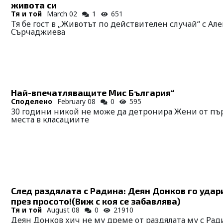
живота си
Тя и той
March 02
1
651
Тя бе гост в „Животът по действителен случай“ с Але
Сърчаджиева
Най-впечатляващите Мис България“
Споделено
February 08
0
595
30 години никой не може да детронира Жени от пъ
места в класациите
След раздялата с Радина: Деян Донков го удар
през просото!(Виж с коя се забавлява)
Тя и той
August 08
0
21910
Деян Донков хич не му дреме от раздялата му с Рад