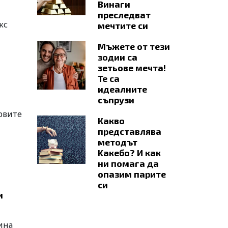
Винаги
преследват
кс
мечтите си
Мъжете от тези
зодии са
зетьове мечта!
Те са
идеалните
съпрузи
рвите
Какво
представлява
методът
Kaкебо? И как
ни помага да
опазим парите
си
и
ина