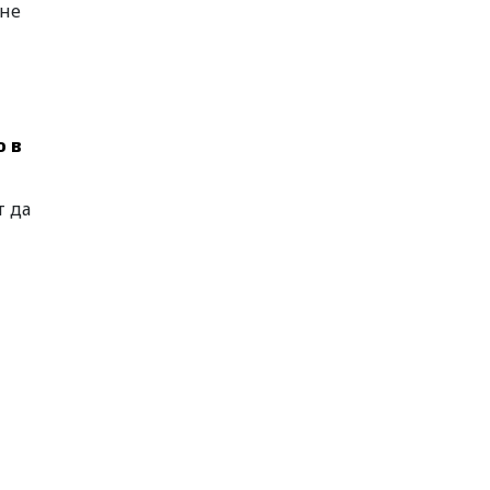
 не
 в
т да