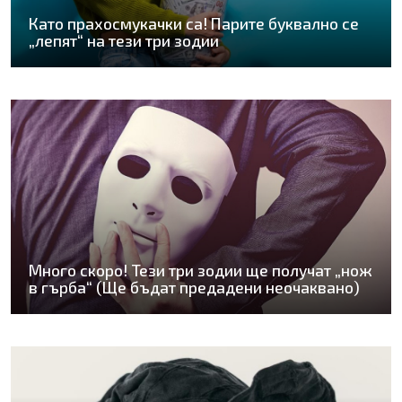
Като прахосмукачки са! Парите буквално се
„лепят“ на тези три зодии
Много скоро! Тези три зодии ще получат „нож
в гърба“ (Ще бъдат предадени неочаквано)