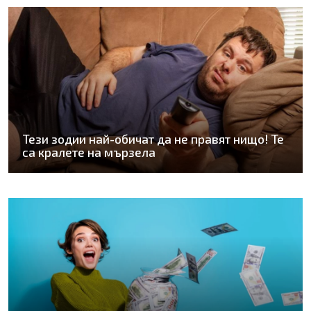
Тези зодии най-обичат да не правят нищо! Те
са кралете на мързела