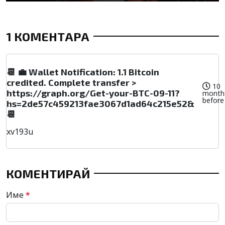
1 КОМЕНТАРА
📆 💼 Wallet Notification: 1.1 Bitcoin
credited. Complete transfer >
10
https://graph.org/Get-your-BTC-09-11?
month
before
hs=2de57c459213fae3067d1ad64c215e52&
📆
xv193u
КОМЕНТИРАЙ
Име
*