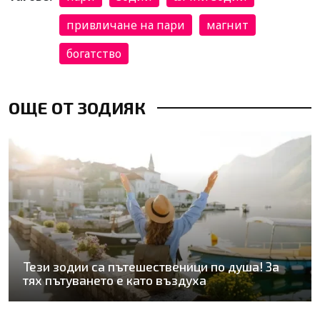
привличане на пари
магнит
богатство
ОЩЕ ОТ ЗОДИЯК
Тези зодии са пътешественици по душа! За
тях пътуването е като въздуха