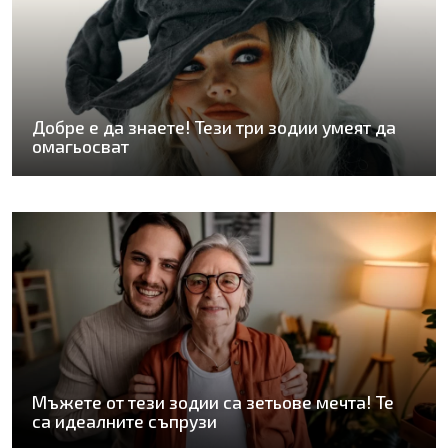
Добре е да знаете! Тези три зодии умеят да
омагьосват
Мъжете от тези зодии са зетьове мечта! Те
са идеалните съпрузи