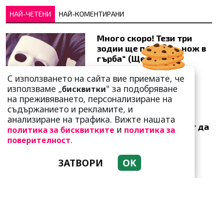
НАЙ-ЧЕТЕНИ
НАЙ-КОМЕНТИРАНИ
Много скоро! Тези три
зодии ще получат „нож в
гърба“ (Ще бъдат
предаде...
С използването на сайта вие приемате, че
използваме „
" за подобряване
бисквитки
на преживяването, персонализиране на
съдържанието и рекламите, и
анализиране на трафика. Вижте нашата
Тези зодии най-обичат да
и
политика за бисквитките
политика за
не правят нищо! Те са
.
поверителност
кралете на мързела
ЗАТВОРИ
OK
Като прахосмукачки са!