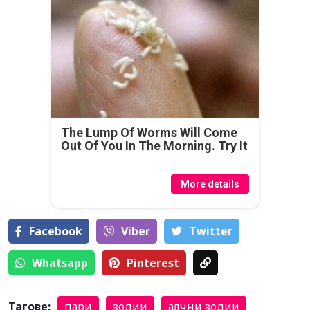
The Lump Of Worms Will Come
Out Of You In The Morning. Try It
More details
Facebook
Viber
Тwitter
Whatsapp
Pinterest
Тагове:
пари
зодии
алчни зодии