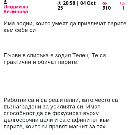
20:58 | 04 Oct
Людмила
25
910
1
Велинова
Има зодии, които умеят да привличат парите
към себе си
Първи в списъка е зодия Телец. Те са
практични и обичат парите.
Работни са и са решителни, като често са
възнаградени за усилията си. Имат
способност да се фокусират върху
дългосрочни цели и са с афинитет към
парите, които ги правят магнит за тях.