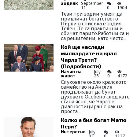
Зодияк
September
11
0
1904
Тези три зодии умеят да
привличат богатството
Първи в списъка е зодия
Телец. Те са практични и
обичат парите.Работни са и
са решителни, като често...
Кой ще наследи
милиардите на крал
Чарлз Трети?
(Подробности)
Начин на
July
живот
25
0
4172
Слуховете около кралското
семейство на Англия
продължават да бунат
духовете Особено след като
стана ясно, че Чарлз е
диагностициран с рак на
проста...
Колко е бил богат Матю
Пери?
Интересно
July
03
0
1127