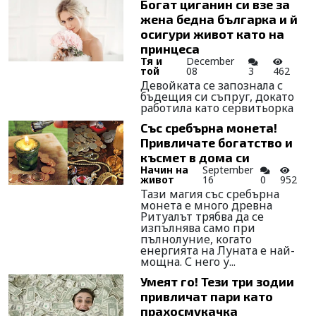
Богат циганин си взе за
жена бедна българка и й
осигури живот като на
принцеса
Тя и
December
той
08
3
462
Девойката се запознала с
бъдещия си съпруг, докато
работила като сервитьорка
Със сребърна монета!
Привличате богатство и
късмет в дома си
Начин на
September
живот
16
0
952
Тази магия със сребърна
монета е много древна
Ритуалът трябва да се
изпълнява само при
пълнолуние, когато
енергията на Луната е най-
мощна. С него у...
Умеят го! Тези три зодии
привличат пари като
прахосмукачка