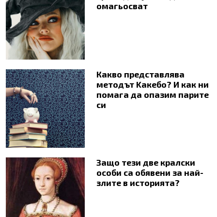
омагьосват
Какво представлява
методът Kaкебо? И как ни
помага да опазим парите
си
Защо тези две кралски
особи са обявени за най-
злите в историята?