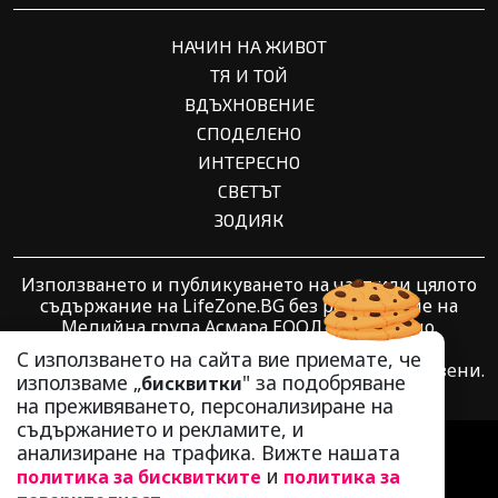
НАЧИН НА ЖИВОТ
ТЯ И ТОЙ
ВДЪХНОВЕНИЕ
СПОДЕЛЕНО
ИНТЕРЕСНО
СВЕТЪТ
ЗОДИЯК
Използването и публикуването на част или цялото
съдържание на LifeZone.BG без разрешение на
Медийна група Асмара ЕООД е забранено.
С използването на сайта вие приемате, че
© 2010 - 2026 | LifeZone.BG. Всички права запазени.
използваме „
" за подобряване
бисквитки
на преживяването, персонализиране на
съдържанието и рекламите, и
РЕКЛАМА
анализиране на трафика. Вижте нашата
КОНТАКТИ
и
политика за бисквитките
политика за