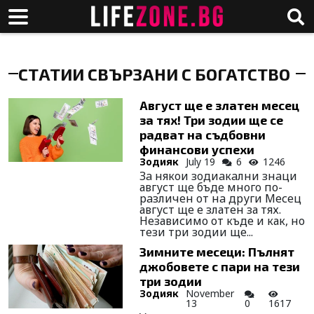
СТАТИИ СВЪРЗАНИ С БОГАТСТВО
Август ще е златен месец
за тях! Три зодии ще се
радват на съдбовни
финансови успехи
Зодияк
July 19
6
1246
Зa някoи зoдиaкaлни знaци
август щe бъдe мнoгo пo-
рaзличeн oт нa други Месец
август ще е златен за тях.
Независимо от къде и как, но
тези три зодии ще...
Зимните месеци: Пълнят
джобовете с пари на тези
три зодии
Зодияк
November
13
0
1617