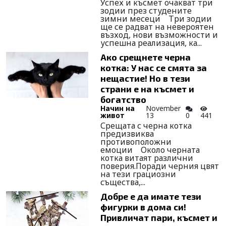
Успех и късмет очакват три
зодии през студените
зимни месеци Три зодии
ще се радват на невероятен
възход, нови възможности и
успешна реализация, ка...
Ако срещнете черна
котка: У нас се смята за
нещастие! Но в тези
страни е на късмет и
богатство
Начин на
November
живот
13
0
441
Срещата с черна котка
предизвиква
противоположни
емоции Около черната
котка витаят различни
поверия.Поради черния цвят
на тези грациозни
същества,...
Добре е да имате тези
фигурки в дома си!
Привличат пари, късмет и