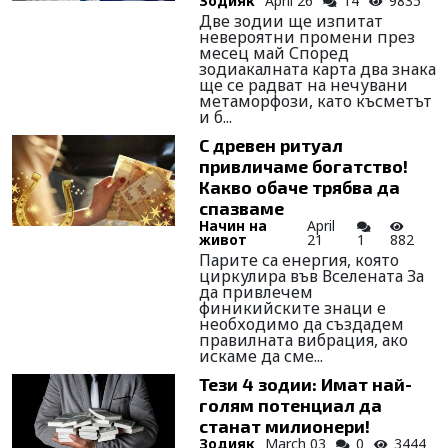
Зодияк
April 26
14
9835
Две зодии ще изпитат
невероятни промени през
месец май Според
зодиакалната карта два знака
ще се радват на нечувани
метаморфози, като късметът
и б...
С древен ритуал
привличаме богатство!
Какво обаче трябва да
спазваме
Начин на
April
живот
21
1
882
Парите са енергия, която
циркулира във Вселената За
да привлечем
финикийските знаци е
необходимо да създадем
правилната вибрация, ако
искаме да сме...
Тези 4 зодии: Имат най-
голям потенциал да
станат милионери!
Зодияк
March 03
0
3444