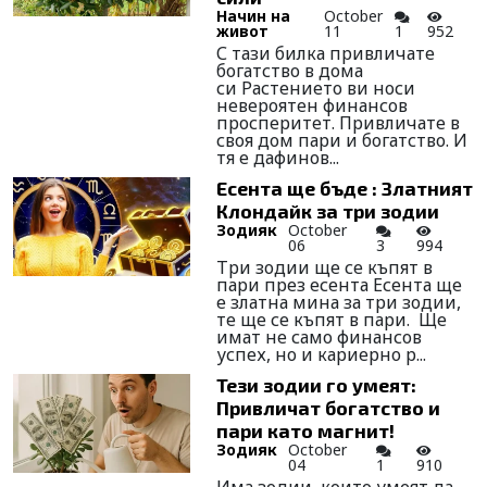
Начин на
October
живот
11
1
952
С тази билка привличате
богатство в дома
си Растението ви носи
невероятен финансов
просперитет. Привличате в
своя дом пари и богатство. И
тя е дафинов...
Есента ще бъде : Златният
Клондайк за три зодии
Зодияк
October
06
3
994
Три зодии ще се къпят в
пари през есента Есента ще
е златна мина за три зодии,
те ще се къпят в пари. Ще
имат не само финансов
успех, но и кариерно р...
Тези зодии го умеят:
Привличат богатство и
пари като магнит!
Зодияк
October
04
1
910