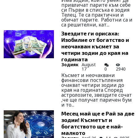
Има зодии, които умеят да
привличат парите към себе
си Първи в списъка е зодия
Телец. Те са практични и
обичат парите. Работни са и
са решителни, кат...
Звездите ги орисаха:
Изобилие от богатство и
неочакван късмет за
четири зодии до края на
годината
Зодияк
August
17
0
2940
Късмет и неочаквани
финансови постъпления
очакват четири зодии до
края на годината Според
астролозите, звездите сочат
,че ще получат паричен бум
и то...
Месец май ще е Рай за две
зодии! Късметът и
богатството ще е най-
малкото