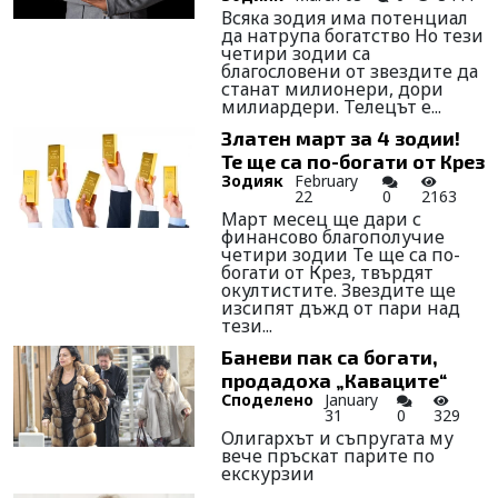
Всяка зодия има потенциал
да натрупа богатство Но тези
четири зодии са
благословени от звездите да
станат милионери, дори
милиардери. Телецът е...
Златен март за 4 зодии!
Те ще са по-богати от Крез
Зодияк
February
22
0
2163
Март месец ще дари с
финансово благополучие
четири зодии Те ще са по-
богати от Крез, твърдят
окултистите. Звездите ще
изсипят дъжд от пари над
тези...
Баневи пак са богати,
продадоха „Каваците“
Споделено
January
31
0
329
Олигархът и съпругата му
вече пръскат парите по
екскурзии