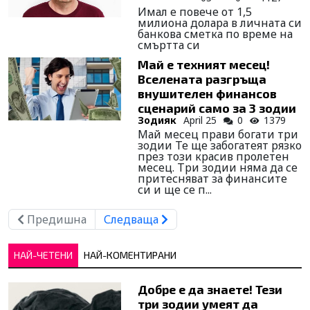
Имал е повече от 1,5
милиона долара в личната си
банкова сметка по време на
смъртта си
Май е техният месец!
Вселената разгръща
внушителен финансов
сценарий само за 3 зодии
Зодияк
April 25
0
1379
Май месец прави богати три
зодии Те ще забогатеят рязко
през този красив пролетен
месец. Три зодии няма да се
притесняват за финансите
си и ще се п...
Предишна
Следваща
НАЙ-ЧЕТЕНИ
НАЙ-КОМЕНТИРАНИ
Добре е да знаете! Тези
три зодии умеят да