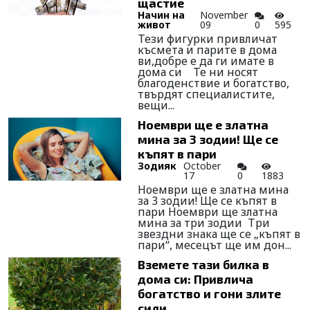
щастие
Начин на
November
живот
09
0
595
Тези фигурки привличат
късмета и парите в дома
ви,добре е да ги имате в
дома си Те ни носят
благоденствие и богатство,
твърдят специалистите,
вещи...
Ноември ще е златна
мина за 3 зодии! Ще се
къпят в пари
Зодияк
October
17
0
1883
Ноември ще е златна мина
за 3 зодии! Ще се къпят в
пари Ноември ще златна
мина за три зодии Три
звездни знака ще се „къпят в
пари“, месецът ще им дон...
Вземете тази билка в
дома си: Привлича
богатство и гони злите
сили