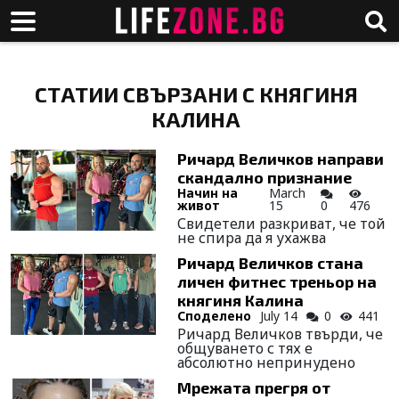
СТАТИИ СВЪРЗАНИ С КНЯГИНЯ
КАЛИНА
Ричард Величков направи
скандално признание
Начин на
March
живот
15
0
476
Свидетели разкриват, че той
не спира да я ухажва
Ричард Величков стана
личен фитнес треньор на
княгиня Калина
Споделено
July 14
0
441
Ричард Величков твърди, че
общуването с тях е
абсолютно непринудено
Мрежата прегря от