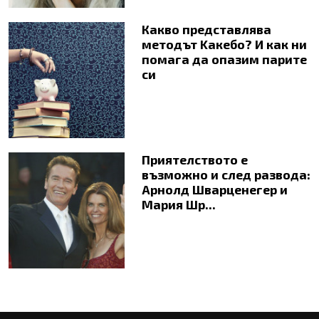
Какво представлява
методът Kaкебо? И как ни
помага да опазим парите
си
Приятелството е
възможно и след развода:
Арнолд Шварценегер и
Мария Шр...