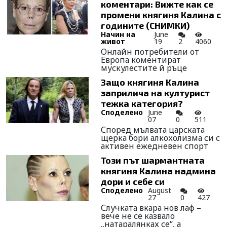
коментари: Вижте как се
промени княгиня Калина с
годините (СНИМКИ)
Начин на
June
живот
19
2
4060
Онлайн потребители от
Европа коментират
мускулестите й ръце
Защо княгиня Калина
заприлича на културист
тежка категория?
Споделено
June
07
0
511
Според мълвата царската
щерка бори алкохолизма си с
активен ежедневен спорт
Този път шармантната
княгиня Калина надмина
дори и себе си
Споделено
August
27
0
427
Случката вкара нов лаф –
вече не се казвало
„натаралянках се“, а