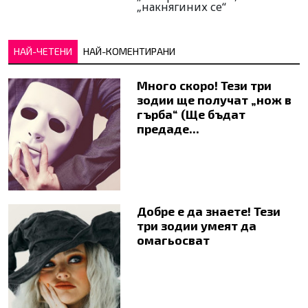
„накнягиних се“
НАЙ-ЧЕТЕНИ
НАЙ-КОМЕНТИРАНИ
Много скоро! Тези три
зодии ще получат „нож в
гърба“ (Ще бъдат
предаде...
Добре е да знаете! Тези
три зодии умеят да
омагьосват