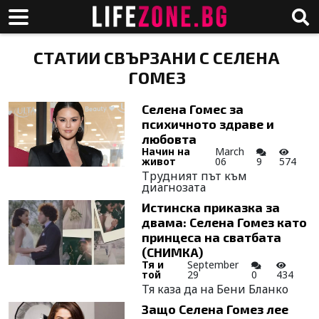
СТАТИИ СВЪРЗАНИ С СЕЛЕНА
ГОМЕЗ
Селена Гомес за
психичното здраве и
любовта
Начин на
March
живот
06
9
574
Трудният път към
диагнозата
Истинска приказка за
двама: Селена Гомез като
принцеса на сватбата
(СНИМКА)
Тя и
September
той
29
0
434
Тя каза да на Бени Бланко
Защо Селена Гомез лее