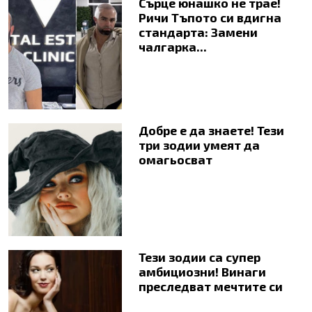
Сърце юнашко не трае!
Ричи Тъпото си вдигна
стандарта: Замени
чалгарка...
Добре е да знаете! Тези
три зодии умеят да
омагьосват
Тези зодии са супер
амбициозни! Винаги
преследват мечтите си