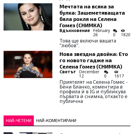
Mечтата на всяка за
булка: Зашеметяващата
бяла рокля на Селена
Гомез (СНИМКА)
Вдъхновение
February
26
0
1820
Това ще включи вашата
"любов".
Нова звездна двойка: Ето
го новото гадже на
Селена Гомез (СНИМКА)
Светът
December
12
0
1617
Приятелят на Селена Гомес -
Бени Бланко, коментира в
профила ѝ в IG и публикува
първата ѝ снимка, откакто е
публична
НАЙ-ЧЕТЕНИ
НАЙ-КОМЕНТИРАНИ