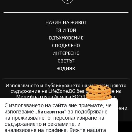
НАЧИН НА ЖИВОТ
ТЯ И ТОЙ
ВДЪХНОВЕНИЕ
СПОДЕЛЕНО
ИНТЕРЕСНО
СВЕТЪТ
ЗОДИЯК
Използването и публикуването на част или цялото
съдържание на LifeZone.BG без разрешение на
Медийна група Асмара ЕООД е забранено.
С използването на сайта вие приемате, че
© 2010 - 2026 | LifeZone.BG. Всички права запазени.
използваме „
" за подобряване
бисквитки
на преживяването, персонализиране на
съдържанието и рекламите, и
РЕКЛАМА
анализиране на трафика. Вижте нашата