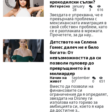
крокодилски сълзи?
Интересно
January
28
3
616
Звездата е упреквана, че е
превърнала проблема с
мексиканската имиграция в
свой собствен проблем, като
се е разплакала в мрежата.
Прочетете, за да нау...
Детството на Селена
Гомес далеч не е било
богато: От
невъзможността да си
позволи пуловер до
превръщането ѝ в
милиардер
Начин на
September
живот
07
0
651
Вместо да позволи на
финансовите си
ограничения да я определят,
звездата на Disney ги
използва като гориво за
амбицията си, което я кара
да достигне з...